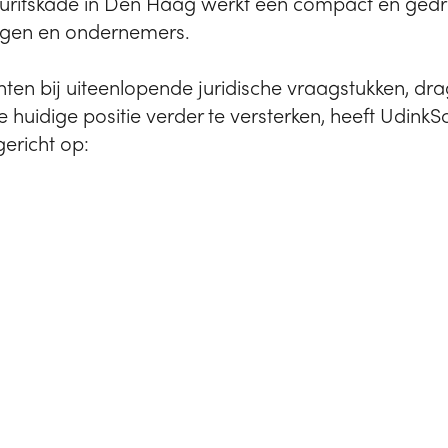
uritskade in Den Haag werkt een compact en ge
ngen en ondernemers.
nten bij uiteenlopende juridische vraagstukken, dra
 huidige positie verder te versterken, heeft Udink
gericht op: